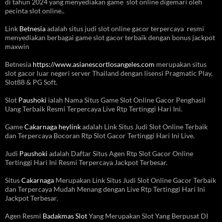
di tahun 2024 yang menyediakan game slot online digemari oleh
pecinta slot online..
Link
Betnesia
adalah situs judi slot online gacor terpercaya resmi
menyediakan berbagai game slot gacor terbaik dengan bonus jackpot
maxwin
Betnesia
https://www.asianescortlosangeles.com
merupakan situs
slot gacor luar negeri server Thailand dengan lisensi Pragmatic Play,
Slot88 & PG Soft.
Slot
Paushoki
ialah Nama Situs Game Slot Online Gacor Penghasil
Uang Terbaik Resmi Terpercaya Live Rtp Tertinggi Hari Ini.
Game
Cakarnaga heylink
adalah Link Situs Judi Slot Online Terbaik
dan Terpercaya Bocoran Rtp Slot Gacor Tertinggi Hari Ini Live.
Judi
Paushoki
adalah Daftar Situs Agen Rtp Slot Gacor Online
Tertinggi Hari Ini Resmi Terpercaya Jackpot Terbesar.
Situs
Cakarnaga
Merupakan Link Situs Judi Slot Online Gacor Terbaik
dan Terpercaya Mudah Menang dengan Live Rtp Tertinggi Hari Ini
Jackpot Terbesar.
Agen Resmi
Badakmas Slot
Yang Merupakan Slot Yang Berpusat DI