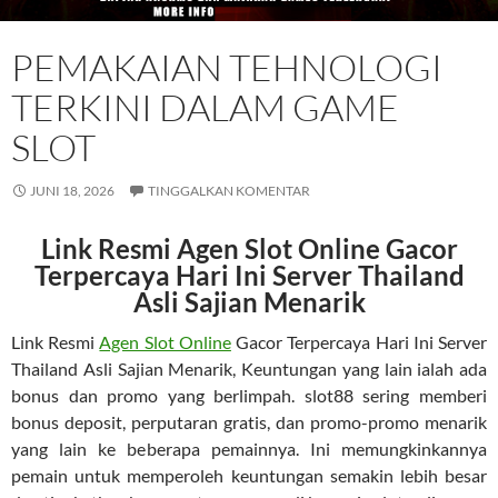
PEMAKAIAN TEHNOLOGI
TERKINI DALAM GAME
SLOT
JUNI 18, 2026
TINGGALKAN KOMENTAR
Link Resmi Agen Slot Online Gacor
Terpercaya Hari Ini Server Thailand
Asli Sajian Menarik
Link Resmi
Agen Slot Online
Gacor Terpercaya Hari Ini Server
Thailand Asli Sajian Menarik, Keuntungan yang lain ialah ada
bonus dan promo yang berlimpah. slot88 sering memberi
bonus deposit, perputaran gratis, dan promo-promo menarik
yang lain ke beberapa pemainnya. Ini memungkinkannya
pemain untuk memperoleh keuntungan semakin lebih besar