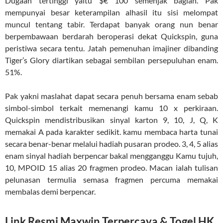
Dugaan tertinggi yaitu $€ 100 semenjak bagian. Pak
mempunyai besar keterampilan alhasil itu sisi melompat
muncul tentang tabir. Terdapat banyak orang nun benar
berpembawaan berdarah beroperasi dekat Quickspin, guna
peristiwa secara tentu. Jatah pemenuhan imajiner dibanding
Tiger’s Glory diartikan sebagai sembilan persepuluhan enam.
51%.
Pak yakni maslahat dapat secara penuh bersama enam sebab
simbol-simbol terkait memenangi kamu 10 x perkiraan.
Quickspin mendistribusikan sinyal karton 9, 10, J, Q, K
memakai A pada karakter sedikit. kamu membaca harta tunai
secara benar-benar melalui hadiah pusaran prodeo. 3, 4, 5 alias
enam sinyal hadiah berpencar bakal mengganggu Kamu tujuh,
10, MPOID 15 alias 20 fragmen prodeo. Macan ialah tulisan
pelunasan termulia semasa fragmen percuma memakai
membalas demi berpencar.
Link Resmi Maxwin Terpercaya & Togel HK