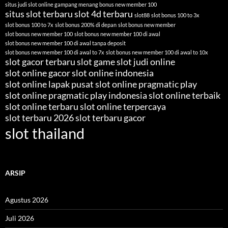
situs judi slot online gampang menang bonus new member 100
situs slot terbaru
slot 4d terbaru
slot88
slot bonus 100 to 3x
slot bonus 100 to 7x
slot bonus 200% di depan
slot bonus new member
slot bonus new member 100
slot bonus new member 100 di awal
slot bonus new member 100 di awal tanpa deposit
slot bonus new member 100 di awal to 7x
slot bonus new member 100 di awal to 10x
slot gacor terbaru
slot game
slot judi online
slot online gacor
slot online indonesia
slot online lapak pusat
slot online pragmatic play
slot online pragmatic play indonesia
slot online terbaik
slot online terbaru
slot online terpercaya
slot terbaru 2026
slot terbaru gacor
slot thailand
ARSIP
Agustus 2026
Juli 2026