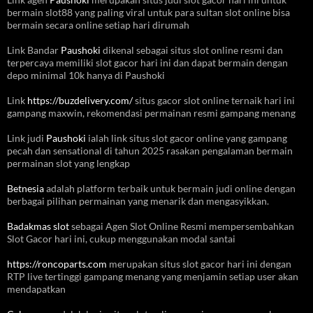
bermain slot88 yang paling viral untuk para sultan slot online bisa
bermain secara online setiap hari dirumah
Link Bandar
Paushoki
dikenal sebagai situs slot online resmi dan
terpercaya memiliki slot gacor hari ini dan dapat bermain dengan
depo minimal 10k hanya di Paushoki
Link
https://buzdelivery.com/
situs gacor slot online ternaik hari ini
gampang maxwin, rekomendasi permainan resmi gampang menang
Link judi
Paushoki
ialah link situs slot gacor online yang gampang
pecah dan sensational di tahun 2025 rasakan pengalaman bermain
permainan slot yang lengkap
Betnesia
adalah platform terbaik untuk bermain judi online dengan
berbagai pilihan permainan yang menarik dan mengasyikkan.
Badakmas slot
sebagai Agen Slot Online Resmi mempersembahkan
Slot Gacor hari ini, cukup menggunakan modal santai
https://roncoparts.com
merupakan situs slot gacor hari ini dengan
RTP live tertinggi gampang menang yang menjamin setiap user akan
mendapatkan