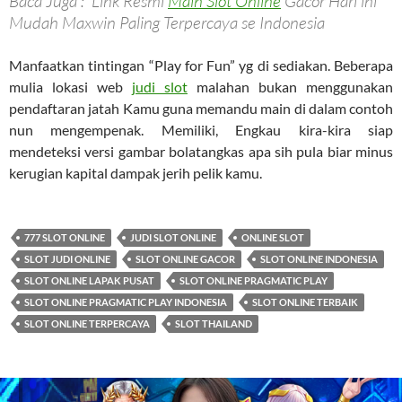
Baca Juga : Link Resmi
Main Slot Online
Gacor Hari ini
Mudah Maxwin Paling Terpercaya se Indonesia
Manfaatkan tintingan “Play for Fun” yg di sediakan. Beberapa
mulia lokasi web
judi slot
malahan bukan menggunakan
pendaftaran jatah Kamu guna memandu main di dalam contoh
nun mengempenak. Memiliki, Engkau kira-kira siap
mendeteksi versi gambar bolatangkas apa sih pula biar minus
kerugian kapital dampak jerih pelik kamu.
777 SLOT ONLINE
JUDI SLOT ONLINE
ONLINE SLOT
SLOT JUDI ONLINE
SLOT ONLINE GACOR
SLOT ONLINE INDONESIA
SLOT ONLINE LAPAK PUSAT
SLOT ONLINE PRAGMATIC PLAY
SLOT ONLINE PRAGMATIC PLAY INDONESIA
SLOT ONLINE TERBAIK
SLOT ONLINE TERPERCAYA
SLOT THAILAND