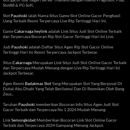
Slot88 & PG Soft.
Slot
Paushoki
ialah Nama Situs Game Slot Online Gacor Penghasil
Uang Terbaik Resmi Terpercaya Live Rtp Tertinggi Hari Ini.
Game
Cakarnaga heylink
adalah Link Situs Judi Slot Online Terbaik
dan Terpercaya Bocoran Rtp Slot Gacor Tertinggi Hari Ini Live.
Judi
Paushoki
adalah Daftar Situs Agen Rtp Slot Gacor Online
Tertinggi Hari Ini Resmi Terpercaya Jackpot Terbesar.
Situs
Cakarnaga
Merupakan Link Situs Judi Slot Online Gacor Terbaik
dan Terpercaya Mudah Menang dengan Live Rtp Tertinggi Hari Ini
Jackpot Terbesar.
Agen Resmi
Badakmas Slot
Yang Merupakan Slot Yang Berpusat DI
Dubai Abu Dhabi Yang Telah Berlisensi Dan Di Resmikan Oleh Bang
Zeus..
Taruhan
Paushoki
memberikan Bocoran Info Situs Agen Judi Slot
Gacor Terbaik dan Terpercaya No 1 2024 Mudah Menang.
Link
Semongkobet
Memberikan Bocoran Link Slot Online Gacor
Terbaik dan Terpercaya 2024 Gampang Menang Jackpot.