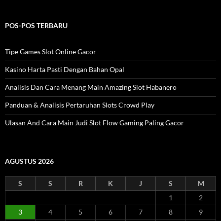
r
i
u
POS-POS TERBARU
n
t
u
Tipe Games Slot Online Gacor
k
:
Kasino Harta Pasti Dengan Bahan Opal
Analisis Dan Cara Menang Main Amazing Slot Habanero
Panduan & Analisis Pertaruhan Slots Crowd Play
Ulasan And Cara Main Judi Slot Flow Gaming Paling Gacor
AGUSTUS 2026
S
S
R
K
J
S
M
1
2
3
4
5
6
7
8
9