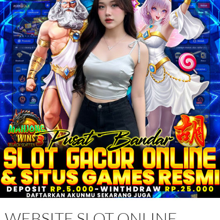
WEBSITE SLOT ONLINE