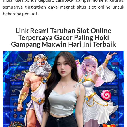
semuanya tingkatkan daya magnet situs slot online untuk
beberapa penjudi.
Link Resmi Taruhan Slot Online
Terpercaya Gacor Paling Hoki
Gampang Maxwin Hari Ini Terbaik