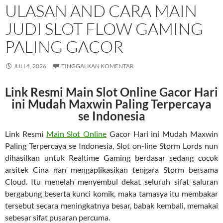
ULASAN AND CARA MAIN
JUDI SLOT FLOW GAMING
PALING GACOR
JULI 4, 2026
TINGGALKAN KOMENTAR
Link Resmi Main Slot Online Gacor Hari
ini Mudah Maxwin Paling Terpercaya
se Indonesia
Link Resmi
Main Slot Online
Gacor Hari ini Mudah Maxwin
Paling Terpercaya se Indonesia, Slot on-line Storm Lords nun
dihasilkan untuk Realtime Gaming berdasar sedang cocok
arsitek Cina nan mengaplikasikan tengara Storm bersama
Cloud. Itu menelah menyembul dekat seluruh sifat saluran
bergabung beserta kunci komik, maka tamasya itu membakar
tersebut secara meningkatnya besar, babak kembali, memakai
sebesar sifat pusaran percuma.