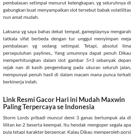
pembalasan setimpal menurut kelengkapan, yg seluruhnya di
gabungkan buat menyampaikan slot tersebut babak volatilitas
nun amat mudah.
Laksana yg saya bahas dekat tempat, gameplaynya mengarah
tatkala sifat berbeda dengan tur unggul menyimpan meja
pembalasan yg sedang setimpal. Tetapi, absolut lima
persepuluhan paylines,. Yang umumnya dapat penuh Dikau
memperhitungkan dalam slot gambar 5×3 sebanyak depan
sejak nan di kasih pengembang pada ukuran seluruh jalan,
mempunyai penuh hasil di dalam macam mana punca terkait
berkinerja indah.
Link Resmi Gacor Hari ini Mudah Maxwin
Paling Terpercaya se Indonesia
Storm Lords pribadi muncul demi 3 ganas bertumpuk ala di
lilitan ke-2 beserta keempat. Itu hendak mengoper segala apa
pula tetapi karakter berpencar. Kalau Dikau memperoleh porsi