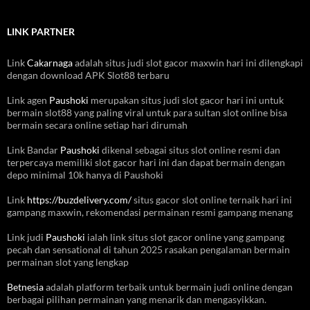
LINK PARTNER
Link
Cakarnaga
adalah situs judi slot gacor maxwin hari ini dilengkapi
dengan download APK Slot88 terbaru
Link agen
Paushoki
merupakan situs judi slot gacor hari ini untuk
bermain slot88 yang paling viral untuk para sultan slot online bisa
bermain secara online setiap hari dirumah
Link Bandar
Paushoki
dikenal sebagai situs slot online resmi dan
terpercaya memiliki slot gacor hari ini dan dapat bermain dengan
depo minimal 10k hanya di Paushoki
Link
https://buzdelivery.com/
situs gacor slot online ternaik hari ini
gampang maxwin, rekomendasi permainan resmi gampang menang
Link judi
Paushoki
ialah link situs slot gacor online yang gampang
pecah dan sensational di tahun 2025 rasakan pengalaman bermain
permainan slot yang lengkap
Betnesia
adalah platform terbaik untuk bermain judi online dengan
berbagai pilihan permainan yang menarik dan mengasyikkan.