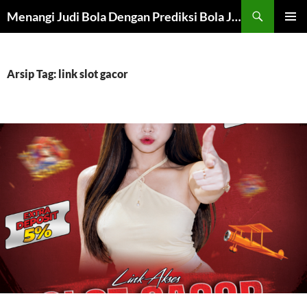
Cari
Menangi Judi Bola Dengan Prediksi Bola Jitu
LANGSUNG
MENU
KE
UTAMA
ISI
Arsip Tag: link slot gacor