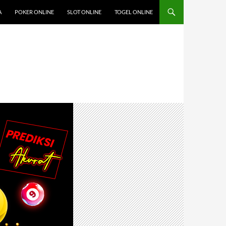
A
POKER ONLINE
SLOT ONLINE
TOGEL ONLINE