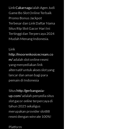
Link
Cakarnaga
ialah Agen Judi
Game Bo Slot Online Terbaik
Promo Bonus Jackpot
Terbesar dan Link Daftar Nama
Situs Rtp Slot Gacor Hari Ini
Tertinggi dan Terpercaya 2024
Mudah Menang Indonesia.
Link
http://moorenkosicecream.co
m/
adalah slot online resmi
yang menyediakan link
alternatif untuk akses slot yang
lancar dan aman bagi para
pemain di Indonesia
Situs
http://gerbangasia-
up.com/
adalah penyedia situs
slot
gacor
online
terpercaya di
tahun 2025 sekaligus
merupakan provider slot88
resmi dengan winrate 100%!
Platform