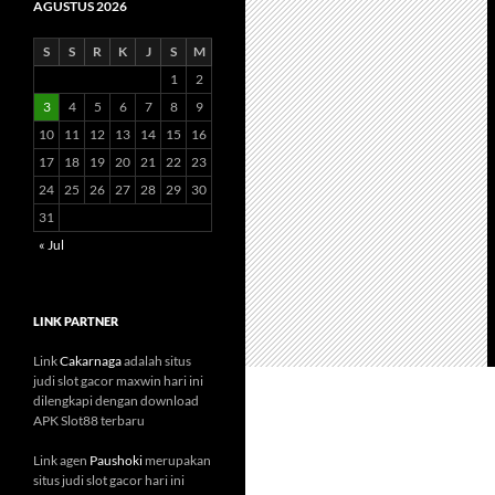
AGUSTUS 2026
S
S
R
K
J
S
M
1
2
3
4
5
6
7
8
9
10
11
12
13
14
15
16
17
18
19
20
21
22
23
24
25
26
27
28
29
30
31
« Jul
LINK PARTNER
Link
Cakarnaga
adalah situs
judi slot gacor maxwin hari ini
dilengkapi dengan download
APK Slot88 terbaru
Link agen
Paushoki
merupakan
situs judi slot gacor hari ini